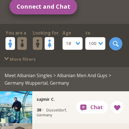
Connect and Chat
You are a
Looking for
Age
to
18
100
More filters
Meet Albanian Singles
>
Albanian Men And Guys
>
Germany Wuppertal, Germany
sajmir C.
38 ·
Düsseldorf,
Germany