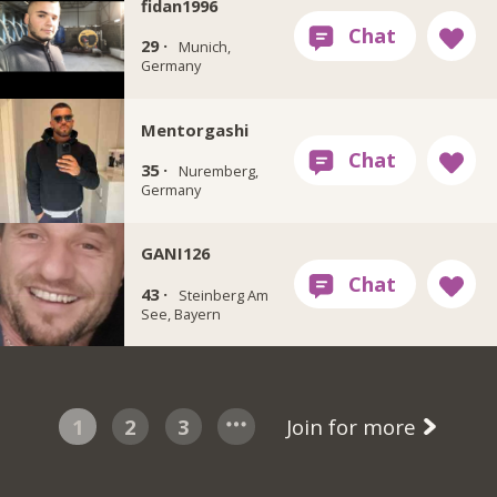
fidan1996
29 ·
Munich,
Germany
Mentorgashi
35 ·
Nuremberg,
Germany
GANI126
43 ·
Steinberg Am
See, Bayern
1
2
3
Join for more