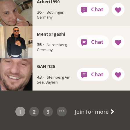
Arberi1990
36 ·
Böblingen,
Germany
Mentorgashi
35 ·
Nuremberg,
Germany
GANI126
43 ·
Steinberg Am
See, Bayern
1
2
3
Join for more