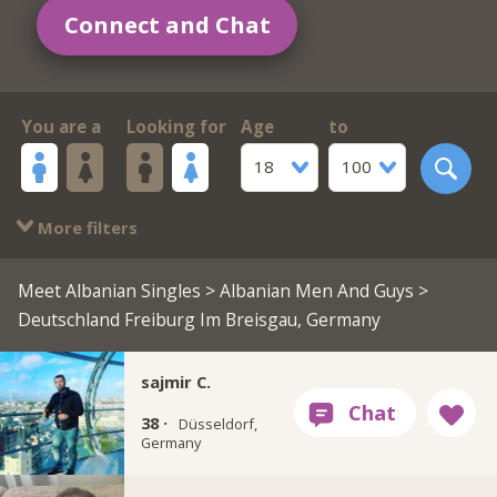
Connect and Chat
You are a
Looking for
Age
to
18
100
More filters
Meet Albanian Singles
>
Albanian Men And Guys
>
Deutschland Freiburg Im Breisgau, Germany
sajmir C.
38 ·
Düsseldorf,
Germany